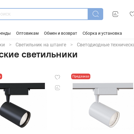
ренды
Оптовикам
Обмен и возврат
Сборка и установка
ки
Светильник на штанге
Светодиодные техническ
ские светильники
з
Предзаказ