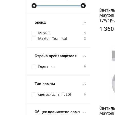
Светиль
Maytoni
17W4K-
Бренд
1 360
Maytoni
4
Maytoni Technical
2
Страна производителя
Германия
6
Тип лампы
светодиодная [LED]
6
Светиль
Общее количество ламп
Maytoni