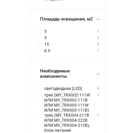
Площадь освещения, м2
3
1
5
2
15
2
8.5
1
Необходимые
компоненты
светодиодная [LED]
4
трек (MY_TRX002-111W
1
ИЛИ MY_TRX002-111B
ИЛИ MY_TRX003-111W
ИЛИ MY_TRX003-111B)
трек (MY_TRX004-211B
1
ИЛИ MY_TRX004-222B
ИЛИ MY_TRX004-212B),
блок питания