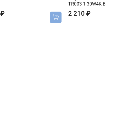
TR003-1-30W4K-B
 ₽
2 210 ₽