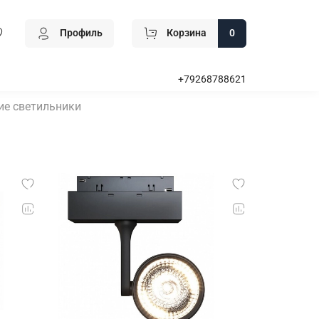
Профиль
Корзина
0
+79268788621
ие светильники