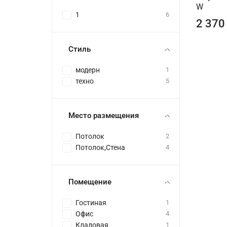
W
1
6
2 370
Стиль
модерн
1
техно
5
Место размещения
Потолок
2
Потолок,Стена
4
Помещение
Гостиная
1
Офис
4
Кладовая
1