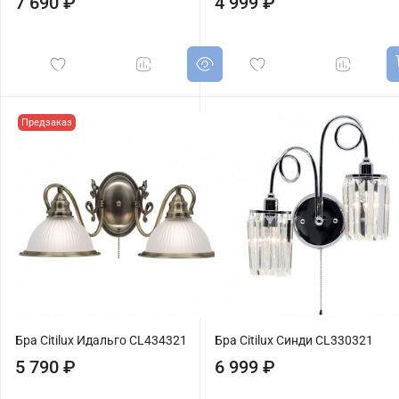
7 690 ₽
4 999 ₽
Предзаказ
Бра Citilux Идальго CL434321
Бра Citilux Синди CL330321
5 790 ₽
6 999 ₽