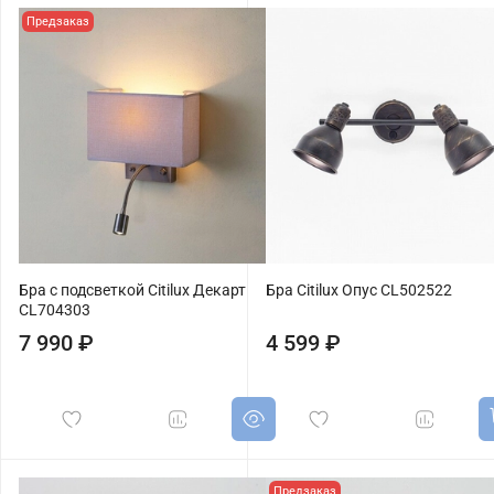
Предзаказ
Бра с подсветкой Citilux Декарт
Бра Citilux Опус CL502522
CL704303
7 990 ₽
4 599 ₽
Предзаказ