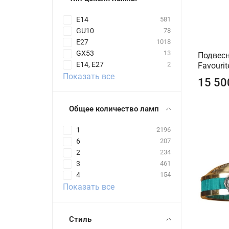
E14
581
GU10
78
E27
1018
GX53
13
Подвесн
E14, E27
2
Favouri
Показать все
15 50
Общее количество ламп
1
2196
6
207
2
234
3
461
4
154
Показать все
Стиль