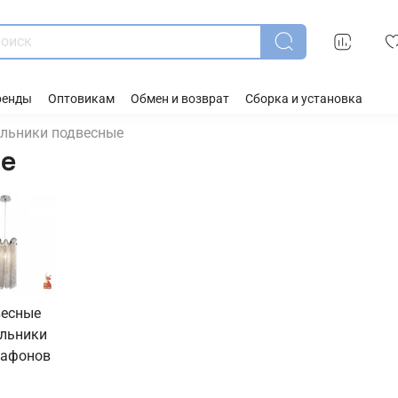
ренды
Оптовикам
Обмен и возврат
Сборка и установка
льники подвесные
ые
весные
ильники
лафонов