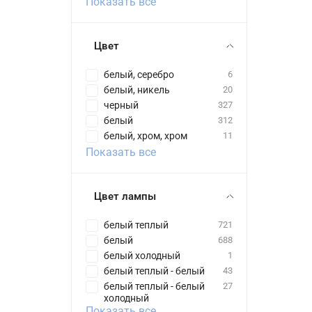
Показать все
Цвет
белый, серебро
6
белый, никель
20
черный
327
белый
312
белый, хром, хром
11
Показать все
Цвет лампы
белый теплый
721
белый
688
белый холодный
1
белый теплый - белый
43
белый теплый - белый
27
холодный
Показать все