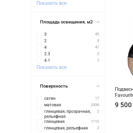
Показать все
Площадь освещения, м2
3
45
2
5
4
41
2.3
2
4.1
2
Показать все
Поверхность
Подвесн
Favouri
сатин
17
9 500
матовая
2436
глянцевая, прозрачная,
2
рельефная
глянцевая
1112
глянцевая, рельефная
2