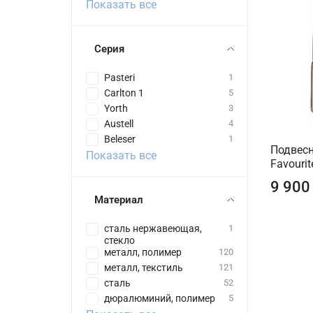
Показать все
Серия
Pasteri
1
Carlton 1
5
Yorth
3
Austell
4
Beleser
1
Подвесн
Показать все
Favouri
9 900
Материал
сталь нержавеющая,
1
стекло
металл, полимер
120
металл, текстиль
121
сталь
52
дюралюминий, полимер
5