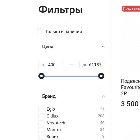
Фильтры
Предзака
Только в наличии
Цена
—
от
до
Подвесн
Favouri
2P
Бренд
3 500
Eglo
21
Citilux
203
Novotech
46
Mantra
34
Sonex
3