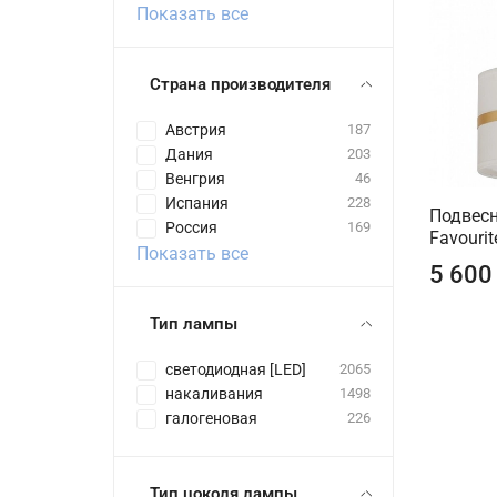
Показать все
Страна производителя
Австрия
187
Дания
203
Венгрия
46
Испания
228
Подвесн
Россия
169
Favouri
Показать все
5 600
Тип лампы
светодиодная [LED]
2065
накаливания
1498
галогеновая
226
Тип цоколя лампы