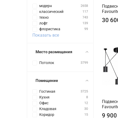
модерн
2658
Подвесн
Favourit
классический
117
техно
743
30 60
лофт
139
флористика
99
Показать все
Место размещения
Потолок
3799
Помещение
Гостиная
3725
Кухня
8
Подвесн
Офис
12
Favourit
Кладовая
30
9 900
Коридор
15