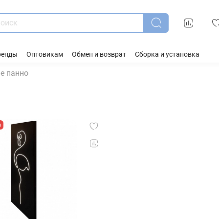
ренды
Оптовикам
Обмен и возврат
Сборка и установка
е панно
з