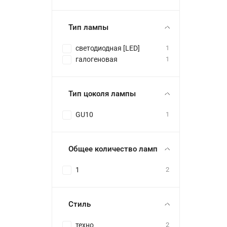
Тип лампы
светодиодная [LED]
1
галогеновая
1
Тип цоколя лампы
GU10
1
Общее количество ламп
1
2
Стиль
техно
2