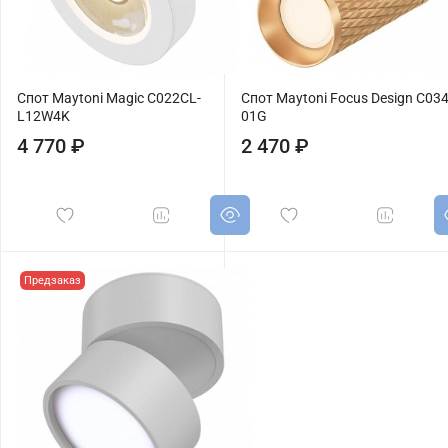
Спот Maytoni Magic C022CL-
Спот Maytoni Focus Design C03
L12W4K
01G
4 770 ₽
2 470 ₽
Предзаказ