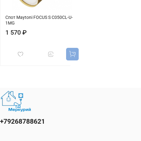
Спот Maytoni FOCUS S C050CL-U-
1MG
1 570 ₽
+79268788621