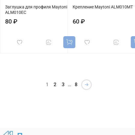
Заглушка для профиля Maytoni
Крепление Maytoni ALM010MT
ALM010EC
80 ₽
60 ₽
1
2
3
…
8