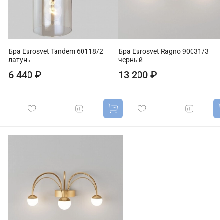
Бра Eurosvet Tandem 60118/2
Бра Eurosvet Ragno 90031/3
латунь
черный
6 440 ₽
13 200 ₽