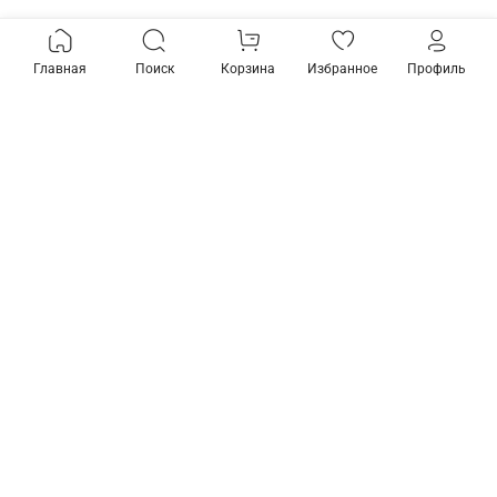
Главная
Поиск
Корзина
Избранное
Профиль
Товары из коллекции
Трек встраиваемый
Трек накладной
Elektrostandard Mini
Elektrostandard Mini
Magnetic a065630
Magnetic a065631
4 870 ₽
4 240 ₽