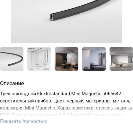
Описание
Трек накладной Elektrostandard Mini Magnetic a065642 -
осветительный прибор. Цвет: черный; материалы: металл;
коллекция Mini Magnetic. Характеристики: степень защиты
IP20. В интернет-магазине ТД "Меркурий" можно купить
Показать полностью
осветительный прибор Elektrostandard с доставкой по
Москве, Санкт-Петербургу и России и актуальной ценой на