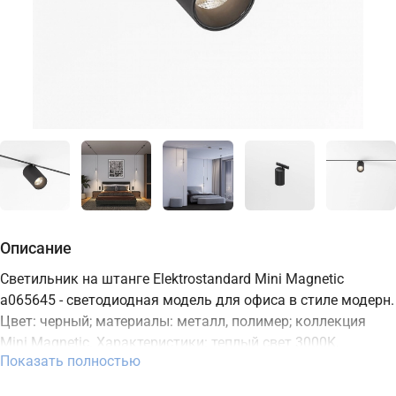
Описание
Светильник на штанге Elektrostandard Mini Magnetic
a065645 - светодиодная модель для офиса в стиле модерн.
Цвет: черный; материалы: металл, полимер; коллекция
Mini Magnetic. Характеристики: теплый свет 3000K,
Показать полностью
мощность 5 Вт, освещение зоны до 2,5 м2, встроенный
LED-источник, степень защиты IP20. Подходит для