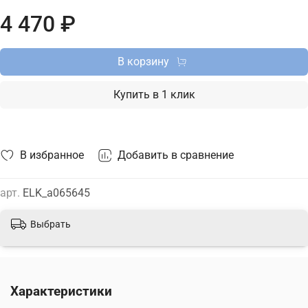
монтажа на потолок. В интернет-магазине ТД "Меркурий"
4 470 ₽
можно купить светодиодный светильник Elektrostandard с
доставкой по Москве, Санкт-Петербургу и России и
актуальной ценой на сайте.
В корзину
Купить в 1 клик
В избранное
Добавить в сравнение
арт.
ELK_a065645
Выбрать
Характеристики