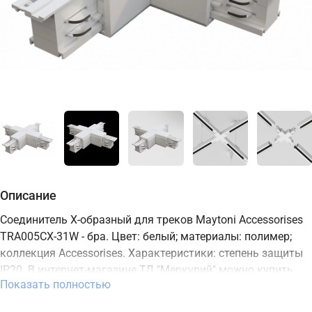
Описание
Соединитель X-образный для треков Maytoni Accessorises
TRA005CX-31W - бра. Цвет: белый; материалы: полимер;
коллекция Accessorises. Характеристики: степень защиты
IP20. В интернет-магазине ТД "Меркурий" можно купить
Показать полностью
бра Maytoni с доставкой по Москве, Санкт-Петербургу и
России и актуальной ценой на сайте.