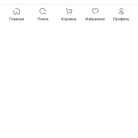
Главная
Поиск
Корзина
Избранное
Профиль
Товары из коллекции
Соединитель гибкий для
Соединитель гибкий для
треков Maytoni
треков Maytoni
Accessorises TRA005CF-
Accessorises TRA005CF-
31B
31W
1 890 ₽
1 890 ₽