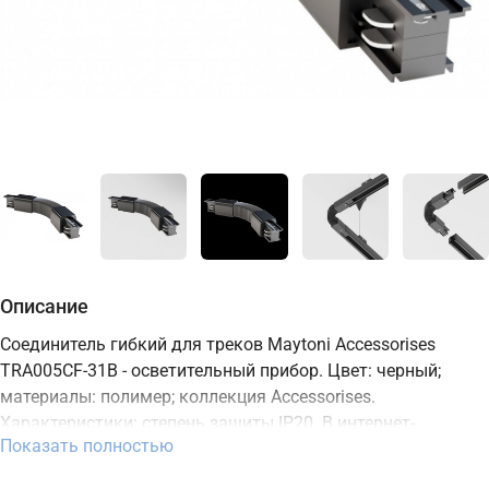
Описание
Соединитель гибкий для треков Maytoni Accessorises
TRA005CF-31B - осветительный прибор. Цвет: черный;
материалы: полимер; коллекция Accessorises.
Характеристики: степень защиты IP20. В интернет-
Показать полностью
магазине ТД "Меркурий" можно купить осветительный
прибор Maytoni с доставкой по Москве, Санкт-Петербургу и