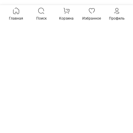
Главная
Поиск
Корзина
Избранное
Профиль
Товары из коллекции
Соединитель гибкий для
Соединитель угловой L-
треков Maytoni
образный для треков
Accessorises TRA005CF-
Maytoni Accessorises
31W
TRA005CS-31B
1 890 ₽
1 690 ₽