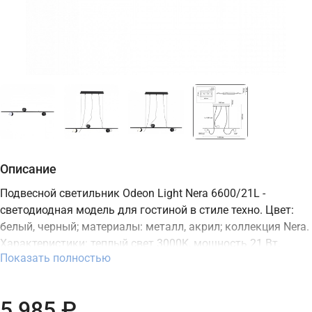
Описание
Подвесной светильник Odeon Light Nera 6600/21L -
светодиодная модель для гостиной в стиле техно. Цвет:
белый, черный; материалы: металл, акрил; коллекция Nera.
Характеристики: теплый свет 3000K, мощность 21 Вт,
Показать полностью
освещение зоны до 10,5 м2, встроенный LED-источник,
степень защиты IP20. Подходит для монтажа на потолок. В
интернет-магазине ТД "Меркурий" можно купить
5 985 ₽
подвесной светодиодный светильник Odeon Light с