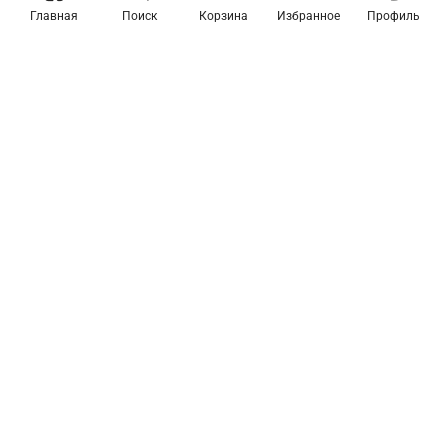
Главная
Поиск
Корзина
Избранное
Профиль
Товары из коллекции
Подвесной светильник
Подвесной светильник
Maytoni Bellevue P535PL-
Maytoni Bellevue P535PL-
01B
01W
15 080 ₽
11 490 ₽
В корзину
В корзину