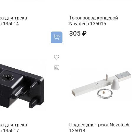
а для трека
Токопровод концевой
h 135014
Novotech 135015
305 ₽
а для трека
Подвес для трека Novotech
h 135017
135018