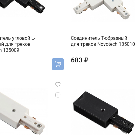
тель угловой L-
Соединитель T-образный
й для треков
для треков Novotech 135010
h 135009
683 ₽