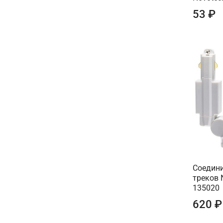
53 ₽
Соедини
треков 
135020
620 ₽