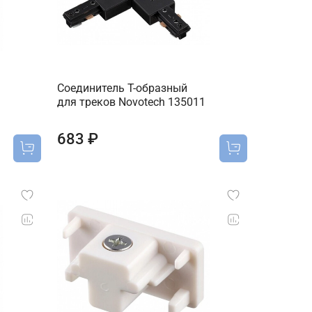
Соединитель T-образный
для треков Novotech 135011
683 ₽