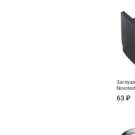
Заглушк
Novotec
63 ₽