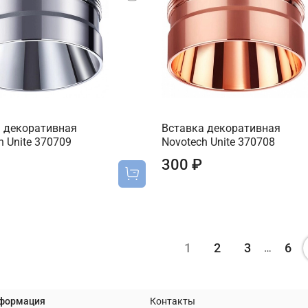
 декоративная
Вставка декоративная
h Unite 370709
Novotech Unite 370708
300 ₽
1
2
3
6
…
нформация
Контакты