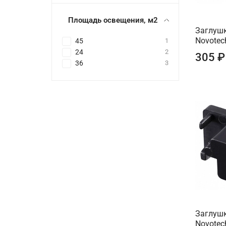
Площадь освещения, м2
Заглушк
Novotec
45
1
24
2
305 ₽
36
3
Заглушк
Novotec