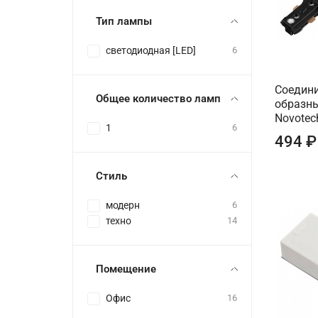
Тип лампы
светодиодная [LED]
6
Соедини
Общее количество ламп
образны
Novotec
1
6
494 ₽
Стиль
модерн
6
техно
14
Помещение
Офис
16