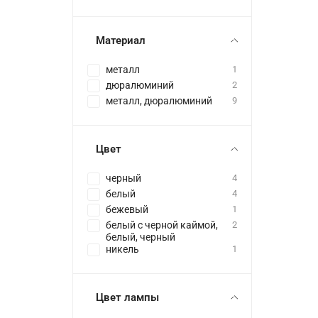
Материал
металл
1
дюралюминий
2
металл, дюралюминий
9
Цвет
черный
4
белый
4
бежевый
1
белый с черной каймой,
2
белый, черный
никель
1
Цвет лампы