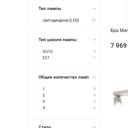
Тип лампы
светодиодная [LED]
12
Бра Man
Тип цоколя лампы
7 969
GU10
5
E27
1
Общее количество ламп
1
5
2
3
3
2
4
2
Стиль