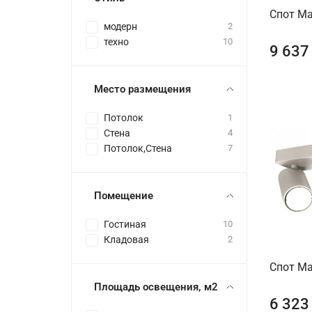
Спот Ma
модерн
2
техно
10
9 637
Место размещения
Потолок
1
Стена
4
Потолок,Стена
7
Помещение
Гостиная
10
Кладовая
2
Спот Ma
Площадь освещения, м2
6 323