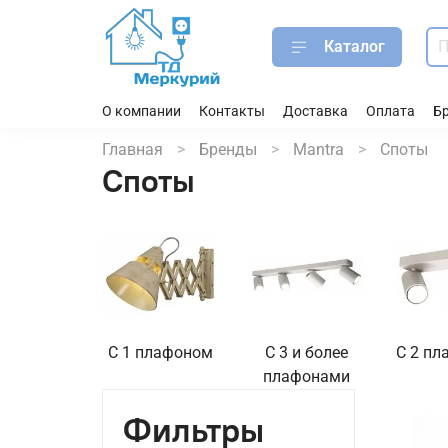
Каталог
О компании
Контакты
Доставка
Оплата
Б
Главная
Бренды
Mantra
Споты
Споты
С 1 плафоном
С 3 и более
С 2 п
плафонами
Фильтры