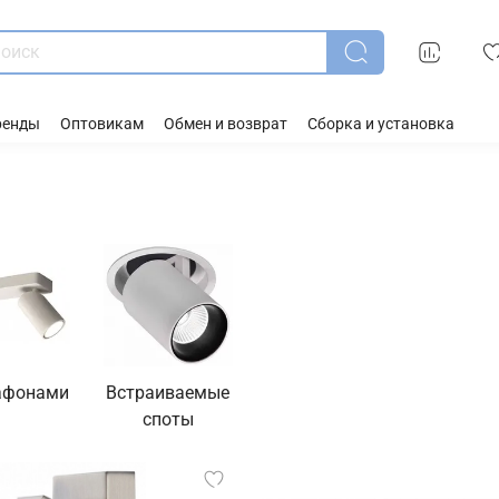
ренды
Оптовикам
Обмен и возврат
Сборка и установка
лафонами
Встраиваемые
споты