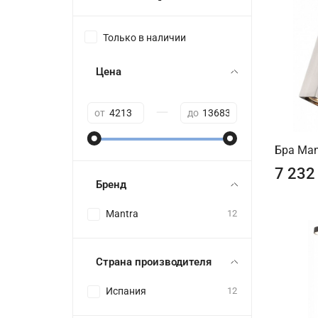
Только в наличии
Цена
—
от
до
Бра Man
7 232
Бренд
Mantra
12
Страна производителя
Испания
12