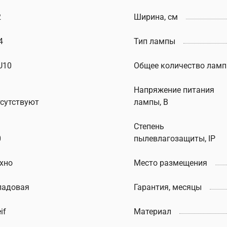
2
Ширина, см
4
Тип лампы
U10
Общее количество ламп
Напряжение питания
тсутствуют
лампы, В
Степень
0
пылевлагозащиты, IP
ехно
Место размещения
ладовая
Гарантия, месяцы
if
Материал