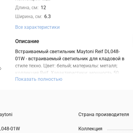
Длина, см:
12
Ширина, см:
6.3
Все характеристики
Описание
Встраиваемый светильник Maytoni Reif DL048-
01W - встраиваемый светильник для кладовой в
стиле техно. Цвет: белый; материалы: металл;
коллекция Reif. Характеристики: мощность 50
Показать полностью
Вт, цоколь GU10, степень защиты IP20. Подходит
для монтажа на потолок. В интернет-магазине
ТД "Меркурий" можно купить встраиваемый
светильник Maytoni с доставкой по Москве,
Санкт-Петербургу и России и актуальной ценой
aytoni
Страна производителя
на сайте.
L048-01W
Коллекция