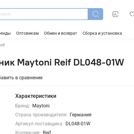
ренды
Оптовикам
Обмен и возврат
Сборка и установка
ые
ник Maytoni Reif DL048-01W
авить в сравнение
Характеристики
Бренд:
Maytoni
Страна производителя:
Германия
Артикул поставщика:
DL048-01W
Коллекция:
Reif