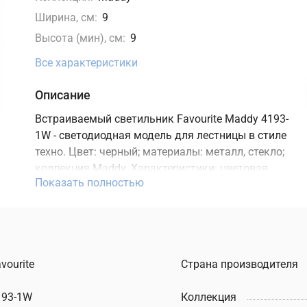
Ширина, см:
9
Высота (мин), см:
9
Все характеристики
Описание
Встраиваемый светильник Favourite Maddy 4193-
1W - светодиодная модель для лестницы в стиле
техно. Цвет: черный; материалы: металл, стекло;
коллекция Maddy. Характеристики: цветовая
Показать полностью
температура 4000K, мощность 3 Вт, освещение
зоны до 1,5 м2, встроенный LED-источник,
степень защиты IP65. Подходит для монтажа на
стену. В интернет-магазине ТД "Меркурий"
можно купить встраиваемый светильник
vourite
Страна производителя
Favourite с доставкой по Москве, Санкт-
Петербургу и России и актуальной ценой на
193-1W
Коллекция
сайте.