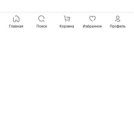
Главная
Поиск
Корзина
Избранное
Профиль
Товары из коллекции
Трек встраиваемый
Elektrostandard Track Rail
BK Recessed a057096
2 560 ₽