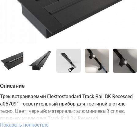
Описание
Трек встраиваемый Elektrostandard Track Rail BK Recessed
a057091 - осветительный прибор для гостиной в стиле
техно. Цвет: черный; материалы: алюминиевый сплав,
полимер; коллекция Track Rail BK Recessed.
Показать полностью
Характеристики: степень защиты IP20. В интернет-
магазине ТД "Меркурий" можно купить осветительный