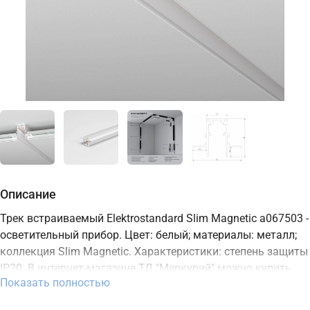
Описание
Трек встраиваемый Elektrostandard Slim Magnetic a067503 -
осветительный прибор. Цвет: белый; материалы: металл;
коллекция Slim Magnetic. Характеристики: степень защиты
IP20. В интернет-магазине ТД "Меркурий" можно купить
Показать полностью
осветительный прибор Elektrostandard с доставкой по
Москве, Санкт-Петербургу и России и актуальной ценой на