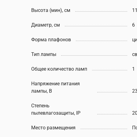
Высота (мин), см
11
Диаметр, см
6
Форма плафонов
ц
Тип лампы
с
Общее количество ламп
1
Напряжение питания
лампы, В
2
Степень
пылевлагозащиты, IP
2
Место размещения
П