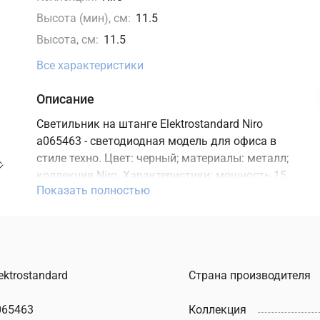
Высота (мин), см:
11.5
Высота, см:
11.5
Все характеристики
Описание
Светильник на штанге Elektrostandard Niro
a065463 - светодиодная модель для офиса в
стиле техно. Цвет: черный; материалы: металл;
коллекция Niro. Характеристики: мощность 15
Показать полностью
Вт, освещение зоны до 7,5 м2, цоколь GU10,
степень защиты IP20. Подходит для монтажа на
потолок. В интернет-магазине ТД "Меркурий"
можно купить светодиодный светильник
Elektrostandard с доставкой по Москве, Санкт-
ektrostandard
Страна производителя
Петербургу и России и актуальной ценой на
сайте.
065463
Коллекция