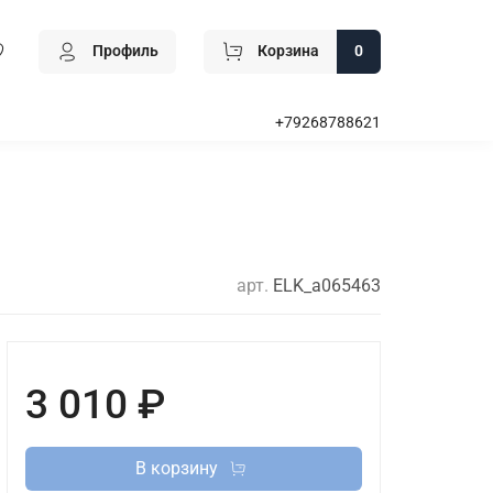
Профиль
Корзина
0
+79268788621
арт.
ELK_a065463
3 010 ₽
В корзину