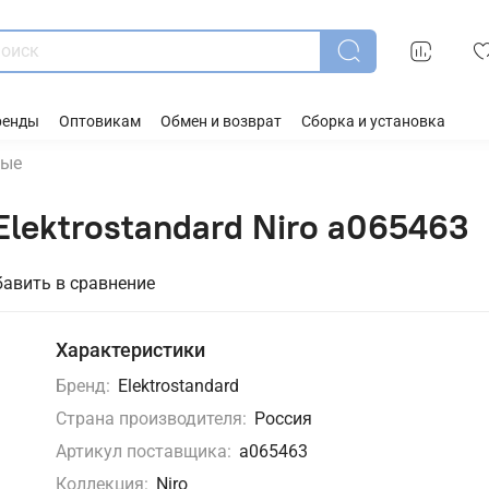
ренды
Оптовикам
Обмен и возврат
Сборка и установка
ные
Elektrostandard Niro a065463
авить в сравнение
Характеристики
Бренд:
Elektrostandard
Страна производителя:
Россия
Артикул поставщика:
a065463
Коллекция:
Niro