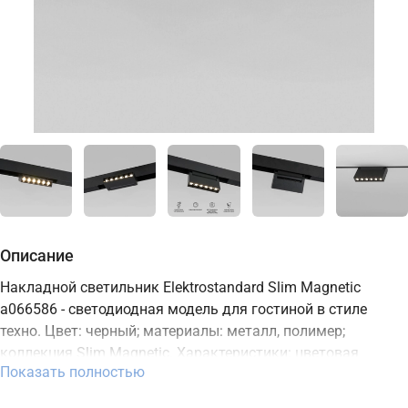
Описание
Накладной светильник Elektrostandard Slim Magnetic
a066586 - светодиодная модель для гостиной в стиле
техно. Цвет: черный; материалы: металл, полимер;
коллекция Slim Magnetic. Характеристики: цветовая
Показать полностью
температура 2700-6500K, мощность 6 Вт, освещение зоны
до 3 м2, встроенный LED-источник, степень защиты IP20.