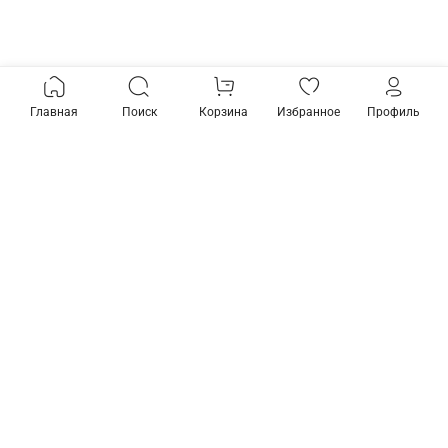
Главная
Поиск
Корзина
Избранное
Профиль
Товары из коллекции
Предзаказ
Соединитель гибкий для
Соединитель гибкий для
треков Elektrostandard
треков Elektrostandard
Slim Magnetic a057211
Slim Magnetic a061246