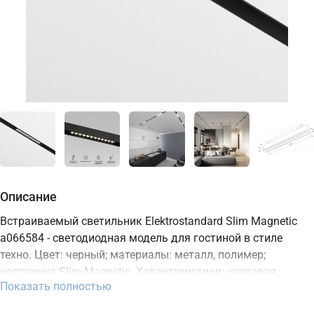
Описание
Встраиваемый светильник Elektrostandard Slim Magnetic
a066584 - светодиодная модель для гостиной в стиле
техно. Цвет: черный; материалы: металл, полимер;
коллекция Slim Magnetic. Характеристики: цветовая
Показать полностью
температура 2700-6500K, мощность 12 Вт, освещение зоны
до 6 м2, встроенный LED-источник, степень защиты IP20.