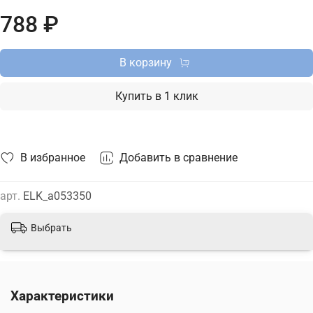
встраиваемый светильник Elektrostandard с доставкой по
788 ₽
Москве, Санкт-Петербургу и России и актуальной ценой на
сайте.
В корзину
Купить в 1 клик
В избранное
Добавить в сравнение
арт.
ELK_a053350
Выбрать
Характеристики