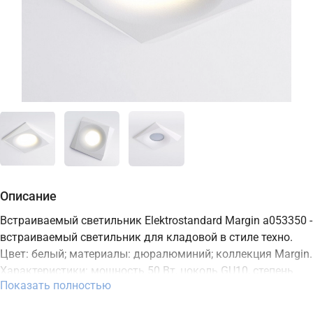
Описание
Встраиваемый светильник Elektrostandard Margin a053350 -
встраиваемый светильник для кладовой в стиле техно.
Цвет: белый; материалы: дюралюминий; коллекция Margin.
Характеристики: мощность 50 Вт, цоколь GU10, степень
Показать полностью
защиты IP20. Подходит для монтажа на потолок. В
интернет-магазине ТД "Меркурий" можно купить