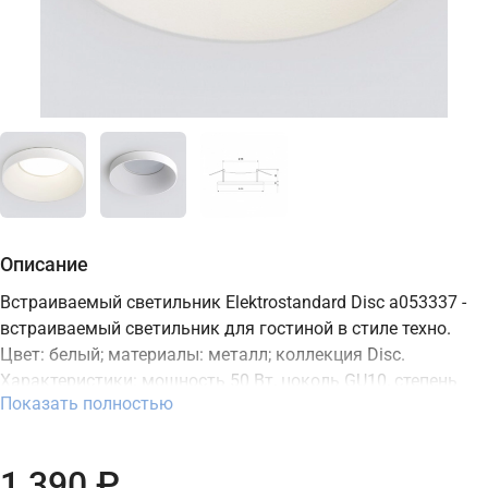
Описание
Встраиваемый светильник Elektrostandard Disc a053337 -
встраиваемый светильник для гостиной в стиле техно.
Цвет: белый; материалы: металл; коллекция Disc.
Характеристики: мощность 50 Вт, цоколь GU10, степень
Показать полностью
защиты IP20. Подходит для монтажа на потолок. В
интернет-магазине ТД "Меркурий" можно купить
встраиваемый светильник Elektrostandard с доставкой по
1 390 ₽
Москве, Санкт-Петербургу и России и актуальной ценой на