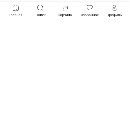
Главная
Поиск
Корзина
Избранное
Профиль
Товары из коллекции
Встраиваемый
светильник
Elektrostandard Disc
a053336
889 ₽