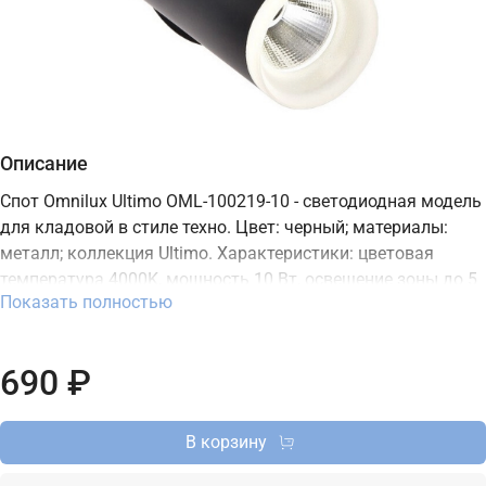
Описание
Спот Omnilux Ultimo OML-100219-10 - светодиодная модель
для кладовой в стиле техно. Цвет: черный; материалы:
металл; коллекция Ultimo. Характеристики: цветовая
температура 4000K, мощность 10 Вт, освещение зоны до 5
Показать полностью
м2, встроенный LED-источник, степень защиты IP20.
Подходит для монтажа на потолок. В интернет-магазине
ТД "Меркурий" можно купить спот Omnilux с доставкой по
690 ₽
Москве, Санкт-Петербургу и России и актуальной ценой на
сайте.
В корзину