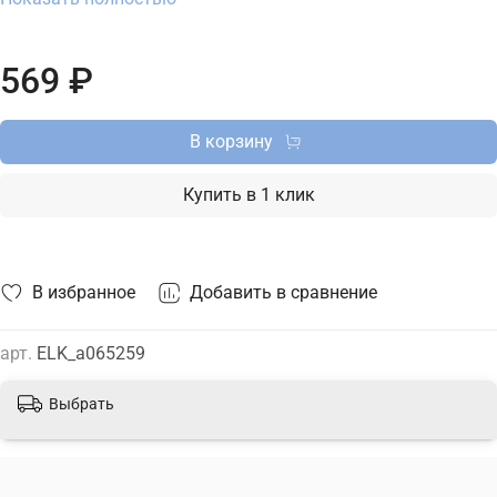
магазине ТД "Меркурий" можно купить бра Elektrostandard
с доставкой по Москве, Санкт-Петербургу и России и
актуальной ценой на сайте.
569 ₽
В корзину
Купить в 1 клик
В избранное
Добавить в сравнение
арт.
ELK_a065259
Выбрать