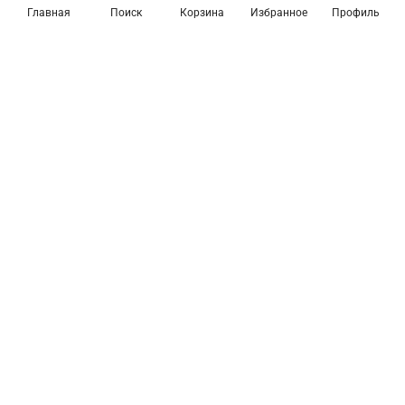
Главная
Поиск
Корзина
Избранное
Профиль
Товары из коллекции
Предзаказ
Соединитель гибкий для
Соединитель гибкий для
треков Elektrostandard
треков Elektrostandard
Slim Magnetic a057211
Slim Magnetic a061246
891 ₽
875 ₽
Подробнее
В корзину