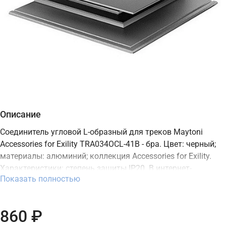
Описание
Соединитель угловой L-образный для треков Maytoni
Accessories for Exility TRA034OCL-41B - бра. Цвет: черный;
материалы: алюминий; коллекция Accessories for Exility.
Характеристики: степень защиты IP20. В интернет-
Показать полностью
магазине ТД "Меркурий" можно купить бра Maytoni с
доставкой по Москве, Санкт-Петербургу и России и
актуальной ценой на сайте.
860 ₽