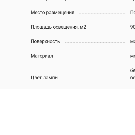
Место размещения
П
Площадь освещения, м2
9
Поверхность
м
Материал
м
б
Цвет лампы
б