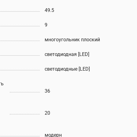
49.5
9
многоугольник плоский
светодиодная [LED]
светодиодные [LED]
ть
36
20
модерн