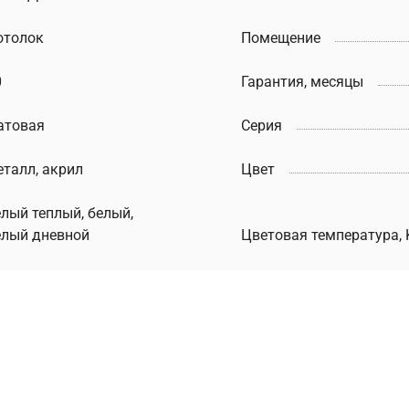
отолок
Помещение
0
Гарантия, месяцы
атовая
Серия
еталл, акрил
Цвет
елый теплый, белый,
елый дневной
Цветовая температура, 