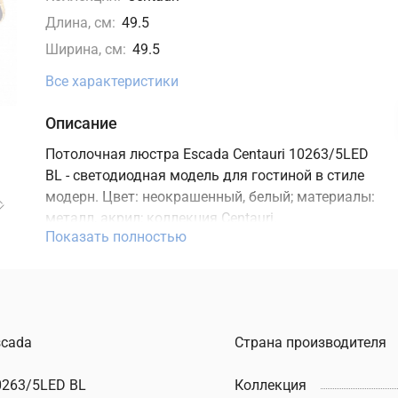
Длина, см:
49.5
Ширина, см:
49.5
Все характеристики
Описание
Потолочная люстра Escada Centauri 10263/5LED
BL - светодиодная модель для гостиной в стиле
модерн. Цвет: неокрашенный, белый; материалы:
металл, акрил; коллекция Centauri.
Показать полностью
Характеристики: цветовая температура 3000,
4000, 6000K, мощность 180 Вт, освещение зоны
до 90 м2, встроенный LED-источник, степень
защиты IP20. Подходит для монтажа на потолок.
В интернет-магазине ТД "Меркурий" можно
scada
Страна производителя
купить потолочную люстру Escada с доставкой
по Москве, Санкт-Петербургу и России и
0263/5LED BL
Коллекция
актуальной ценой на сайте.