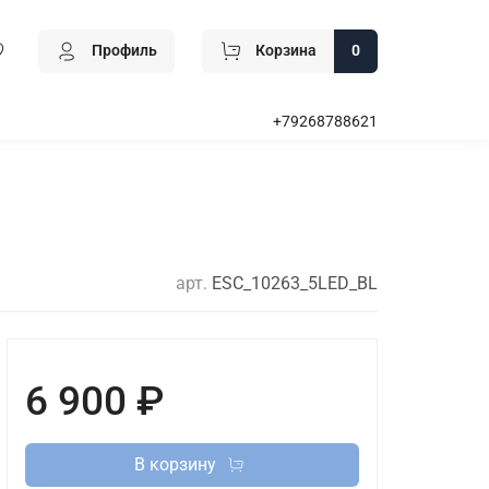
Профиль
Корзина
0
+79268788621
арт.
ESC_10263_5LED_BL
6 900 ₽
В корзину