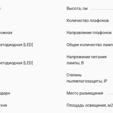
5
Высота, см
Количество плафонов
ложная
Направление плафонов
ветодиодная [LED]
Общее количество ламп
Напряжение питания
ветодиодная [LED]
лампы, В
Степень
пылевлагозащиты, IP
одерн
Место размещения
ухня
Площадь освещения, м2