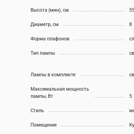
Высота (мин), см
5
Диаметр, см
8
Форма плафонов
с
Тип лампы
с
Лампы в комплекте
с
Максимальная мощность
лампы, Вт
5
Стиль
м
Помещение
К