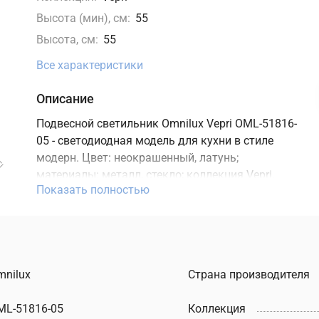
Высота (мин), см:
55
Высота, см:
55
Все характеристики
Описание
Подвесной светильник Omnilux Vepri OML-51816-
05 - светодиодная модель для кухни в стиле
модерн. Цвет: неокрашенный, латунь;
материалы: металл, стекло; коллекция Vepri.
Показать полностью
Характеристики: теплый свет 3000K, мощность 5
Вт, освещение зоны до 2,5 м2, встроенный LED-
источник, степень защиты IP20. Подходит для
монтажа на потолок. В интернет-магазине ТД
"Меркурий" можно купить подвесной
mnilux
Страна производителя
светодиодный светильник Omnilux с доставкой
по Москве, Санкт-Петербургу и России и
ML-51816-05
Коллекция
актуальной ценой на сайте.