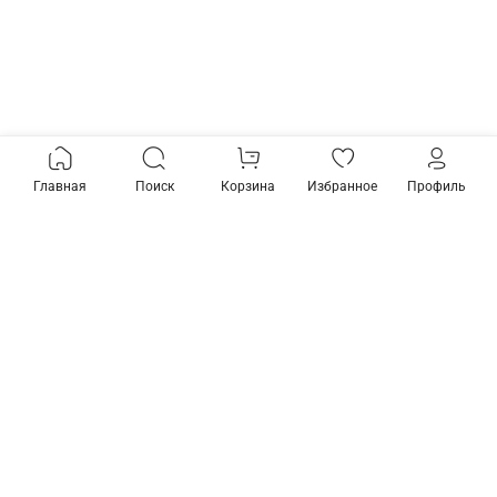
Главная
Поиск
Корзина
Избранное
Профиль
Товары из коллекции
Предзаказ
Подвесной светильник
Подвесной светильник
Favourite Giro 1764-18P
Favourite Giro 1764-6P