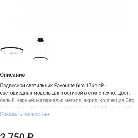
Описание
Подвесной светильник Favourite Giro 1764-4P -
светодиодная модель для гостиной в стиле техно. Цвет:
белый, черный; материалы: металл, акрил; коллекция Giro.
Характеристики: цветовая температура 4000K, мощность
Показать полностью
22 Вт, освещение зоны до 11 м2, встроенный LED-источник,
степень защиты IP20. Подходит для монтажа на потолок. В
интернет-магазине ТД "Меркурий" можно купить
2 750 ₽
подвесной светодиодный светильник Favourite с доставкой