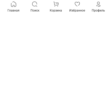
Главная
Поиск
Корзина
Избранное
Профиль
Товары из коллекции
Бра Omnilux Dronero OML-
66511-01
2 690 ₽
В корзину