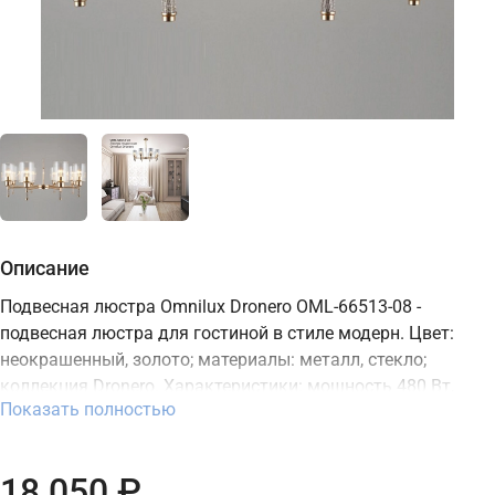
Описание
Подвесная люстра Omnilux Dronero OML-66513-08 -
подвесная люстра для гостиной в стиле модерн. Цвет:
неокрашенный, золото; материалы: металл, стекло;
коллекция Dronero. Характеристики: мощность 480 Вт,
Показать полностью
цоколь E27, степень защиты IP20. Подходит для монтажа
на потолок. В интернет-магазине ТД "Меркурий" можно
купить подвесную люстру Omnilux с доставкой по Москве,
18 050 ₽
Санкт-Петербургу и России и актуальной ценой на сайте.