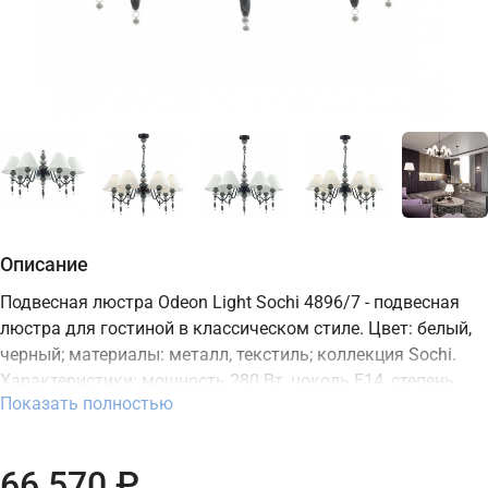
Описание
Подвесная люстра Odeon Light Sochi 4896/7 - подвесная
люстра для гостиной в классическом стиле. Цвет: белый,
черный; материалы: металл, текстиль; коллекция Sochi.
Характеристики: мощность 280 Вт, цоколь E14, степень
Показать полностью
защиты IP20. Подходит для монтажа на потолок. В
интернет-магазине ТД "Меркурий" можно купить
подвесную люстру Odeon Light с доставкой по Москве,
66 570 ₽
Санкт-Петербургу и России и актуальной ценой на сайте.