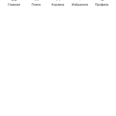
Главная
Поиск
Корзина
Избранное
Профиль
Товары из коллекции
Предзаказ
Подвесная люстра Odeon
Подвесной светильник
Light Sochi 4896/5
Odeon Light Sochi 4896/1
53 970 ₽
7 210 ₽
В корзину
Подробнее