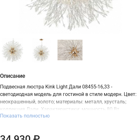
Описание
Подвесная люстра Kink Light Дали 08455-16,33 -
светодиодная модель для гостиной в стиле модерн. Цвет:
неокрашенный, золото; материалы: металл, хрусталь;
коллекция Дали. Характеристики: мощность 80 Вт,
Показать полностью
освещение зоны до 40 м2, цоколь G9, степень защиты IP20.
Подходит для монтажа на потолок. В интернет-магазине
ТД "Меркурий" можно купить подвесную люстру Kink Light
34 930 ₽
с доставкой по Москве, Санкт-Петербургу и России и