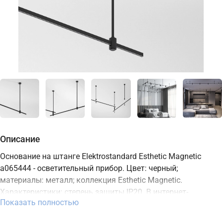
Описание
Основание на штанге Elektrostandard Esthetic Magnetic
a065444 - осветительный прибор. Цвет: черный;
материалы: металл; коллекция Esthetic Magnetic.
Характеристики: степень защиты IP20. В интернет-
Показать полностью
магазине ТД "Меркурий" можно купить осветительный
прибор Elektrostandard с доставкой по Москве, Санкт-