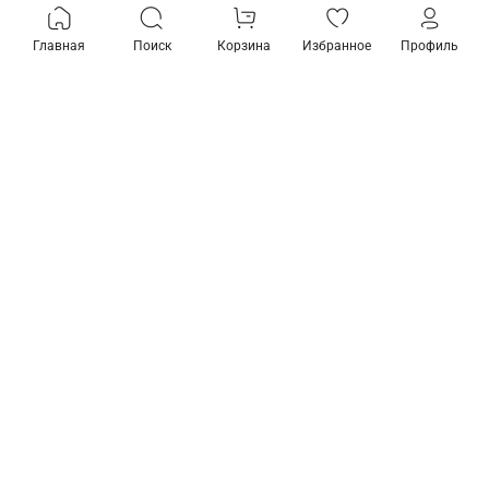
Главная
Поиск
Корзина
Избранное
Профиль
Товары из коллекции
Предзаказ
Накладной светильник
Накладной светильник
Elektrostandard Esthetic
Elektrostandard Esthetic
Magnetic a065415
Magnetic a065416
5 490 ₽
7 510 ₽
В корзину
Подробнее