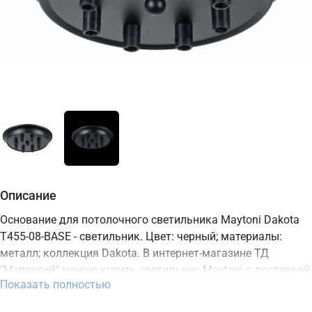
Описание
Основание для потолочного светильника Maytoni Dakota
T455-08-BASE - светильник. Цвет: черный; материалы:
металл; коллекция Dakota. В интернет-магазине ТД
"Меркурий" можно купить светильник Maytoni с доставкой
Показать полностью
по Москве, Санкт-Петербургу и России и актуальной ценой
на сайте.