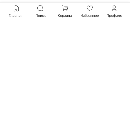
Главная
Поиск
Корзина
Избранное
Профиль
Товары из коллекции
Основание для
Основание для
потолочного светильника
потолочного светильника
Maytoni Dakota T455-10-
Maytoni Dakota T455-14-
BASE
BASE
1 490 ₽
1 990 ₽