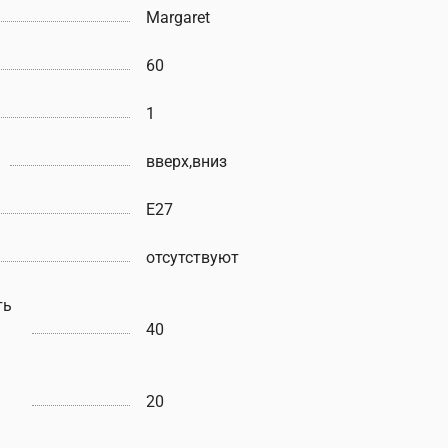
Margaret
60
1
вверх,вниз
E27
отсутствуют
ть
40
20