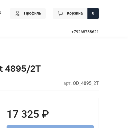
Профиль
Корзина
0
+79268788621
t 4895/2T
арт.
OD_4895_2T
17 325 ₽