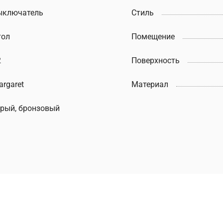
ыключатель
Стиль
тол
Помещение
2
Поверхность
rgaret
Материал
ерый, бронзовый