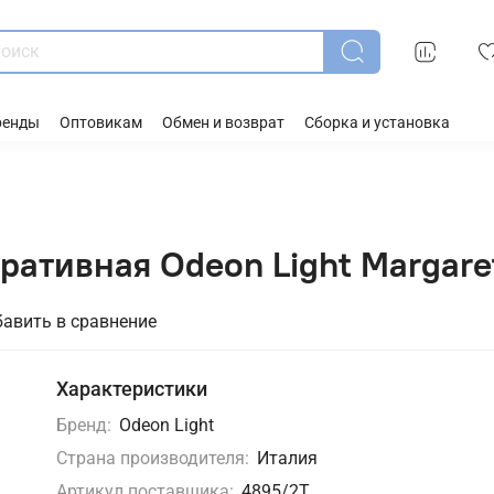
ренды
Оптовикам
Обмен и возврат
Сборка и установка
ративная Odeon Light Margare
авить в сравнение
Характеристики
Бренд:
Odeon Light
Страна производителя:
Италия
Артикул поставщика:
4895/2T