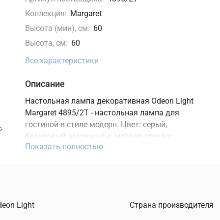
Коллекция:
Margaret
Высота (мин), см:
60
Высота, см:
60
Все характеристики
Описание
Настольная лампа декоративная Odeon Light
Margaret 4895/2T - настольная лампа для
гостиной в стиле модерн. Цвет: серый,
бронзовый; материалы: металл, стекло;
Показать полностью
коллекция Margaret. Характеристики: мощность
80 Вт, цоколь E27, степень защиты IP20. В
интернет-магазине ТД "Меркурий" можно купить
настольную лампу Odeon Light с доставкой по
Москве, Санкт-Петербургу и России и
eon Light
Страна производителя
актуальной ценой на сайте.