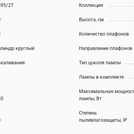
895/2T
Коллекция
0
Высота, см
8
Количество плафонов
илиндр круглый
Направление плафонов
акаливания
Тип цоколя лампы
Лампы в комплекте
Максимальная мощнос
20
лампы, Вт
Степень
0
пылевлагозащиты, IP