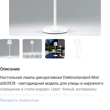
Описание
Настольная лампа декоративная Elektrostandard Mist
a063928 - светодиодная модель для улицы и наружного
освещения в стиле модерн. Цвет: белый; материалы:
металл, полимер; коллекция Mist. Характеристики:
Показать полностью
цветовая температура 2700, 3500, 4000K, мощность 3 Вт,
освещение зоны до 1,5 м2, встроенный LED-источник,