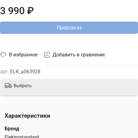
степень защиты IP54. В интернет-магазине ТД "Меркурий"
3 990 ₽
можно купить настольную лампу Elektrostandard с
доставкой по Москве, Санкт-Петербургу и России и
актуальной ценой на сайте.
Предзаказ
В избранное
Добавить в сравнение
арт.
ELK_a063928
Выбрать
Характеристики
Бренд
Elektrostandard