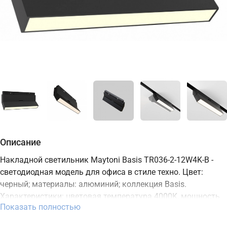
Описание
Накладной светильник Maytoni Basis TR036-2-12W4K-B -
светодиодная модель для офиса в стиле техно. Цвет:
черный; материалы: алюминий; коллекция Basis.
Характеристики: цветовая температура 4000K, мощность
Показать полностью
12 Вт, освещение зоны до 6 м2, встроенный LED-источник,
степень защиты IP20. Подходит для монтажа на потолок. В