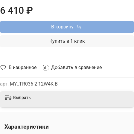
интернет-магазине ТД "Меркурий" можно купить
6 410 ₽
накладной светодиодный светильник Maytoni с доставкой
по Москве, Санкт-Петербургу и России и актуальной ценой
на сайте.
В корзину
Купить в 1 клик
В избранное
Добавить в сравнение
арт.
MY_TR036-2-12W4K-B
Выбрать
Характеристики