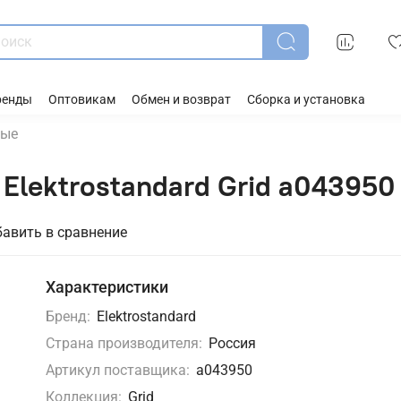
ренды
Оптовикам
Обмен и возврат
Сборка и установка
ные
Elektrostandard Grid a043950
авить в сравнение
Характеристики
Бренд:
Elektrostandard
Страна производителя:
Россия
Артикул поставщика:
a043950
Коллекция:
Grid