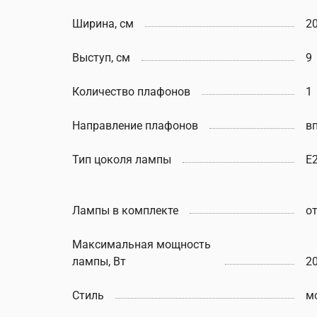
Ширина, см
2
Выступ, см
9
Количество плафонов
1
Направление плафонов
в
Тип цоколя лампы
E
Лампы в комплекте
о
Максимальная мощность
лампы, Вт
2
Стиль
м