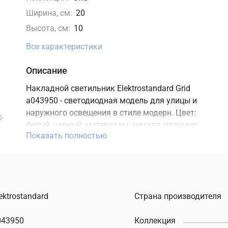
Ширина, см:
20
Высота, см:
10
Все характеристики
Описание
Накладной светильник Elektrostandard Grid
a043950 - светодиодная модель для улицы и
наружного освещения в стиле модерн. Цвет:
белый, черный; материалы: металл, полимер;
Показать полностью
коллекция Grid. Характеристики: мощность 20
Вт, освещение зоны до 10 м2, цоколь E27,
степень защиты IP54. Подходит для монтажа на
стену. В интернет-магазине ТД "Меркурий"
можно купить накладной светодиодный
ektrostandard
Страна производителя
светильник Elektrostandard с доставкой по
Москве, Санкт-Петербургу и России и
043950
Коллекция
актуальной ценой на сайте.