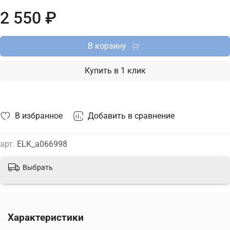
интернет-магазине ТД "Меркурий" можно купить
2 550 ₽
накладной светодиодный светильник Elektrostandard с
доставкой по Москве, Санкт-Петербургу и России и
актуальной ценой на сайте.
В корзину
Купить в 1 клик
В избранное
Добавить в сравнение
арт.
ELK_a066998
Выбрать
Характеристики