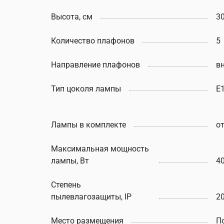
Высота, см
3
Количество плафонов
5
Направление плафонов
в
Тип цоколя лампы
E
Лампы в комплекте
о
Максимальная мощность
лампы, Вт
4
Степень
пылевлагозащиты, IP
2
Место размещения
П