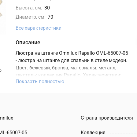
Высота, см:
30
Диаметр, см:
70
Все характеристики
Описание
Люстра на штанге Omnilux Rapallo OML-65007-05
- люстра на штанге для спальни в стиле модерн.
Цвет: бежевый, бронза; материалы: металл,
текстиль; коллекция Rapallo. Характеристики:
Показать полностью
мощность 200 Вт, цоколь E14, степень защиты
IP20. Подходит для монтажа на потолок. В
интернет-магазине ТД "Меркурий" можно купить
люстру на штанге Omnilux с доставкой по
Москве, Санкт-Петербургу и России и
mnilux
Страна производителя
актуальной ценой на сайте.
ML-65007-05
Коллекция