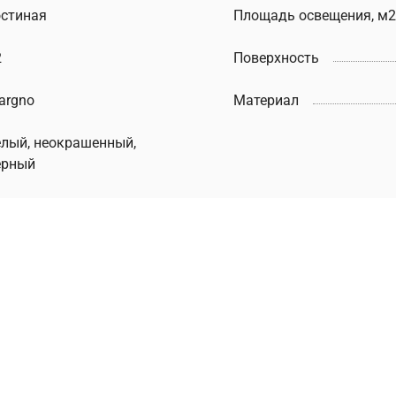
остиная
Площадь освещения, м2
2
Поверхность
argno
Материал
елый, неокрашенный,
ерный