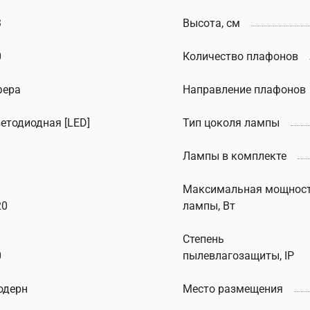
3
Высота, см
0
Количество плафонов
фера
Направление плафонов
ветодиодная [LED]
Тип цоколя лампы
Лампы в комплекте
Максимальная мощнос
20
лампы, Вт
Степень
0
пылевлагозащиты, IP
одерн
Место размещения