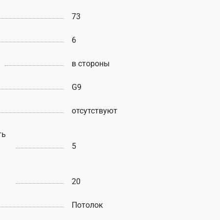
73
6
в стороны
G9
отсутствуют
ть
5
20
Потолок