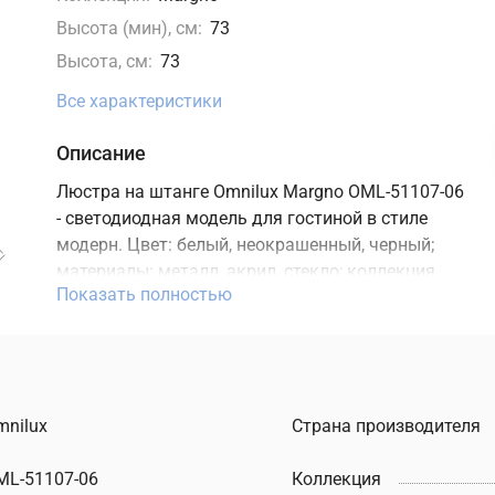
Высота (мин), см:
73
Высота, см:
73
Все характеристики
Описание
Люстра на штанге Omnilux Margno OML-51107-06
- светодиодная модель для гостиной в стиле
модерн. Цвет: белый, неокрашенный, черный;
материалы: металл, акрил, стекло; коллекция
Показать полностью
Margno. Характеристики: мощность 30 Вт,
освещение зоны до 15 м2, цоколь G9, степень
защиты IP20. Подходит для монтажа на потолок.
В интернет-магазине ТД "Меркурий" можно
купить люстру на штанге Omnilux с доставкой
mnilux
Страна производителя
по Москве, Санкт-Петербургу и России и
актуальной ценой на сайте.
ML-51107-06
Коллекция