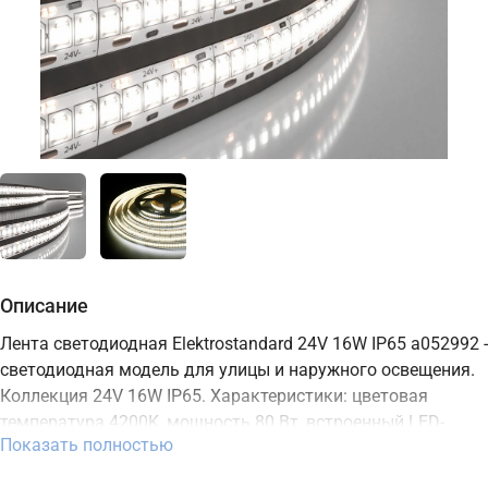
Описание
Лента светодиодная Elektrostandard 24V 16W IP65 a052992 -
светодиодная модель для улицы и наружного освещения.
Коллекция 24V 16W IP65. Характеристики: цветовая
температура 4200K, мощность 80 Вт, встроенный LED-
Показать полностью
источник, степень защиты IP65. В интернет-магазине ТД
"Меркурий" можно купить осветительный прибор