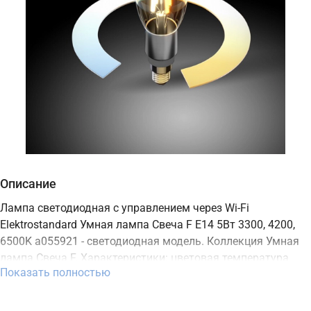
Описание
Лампа светодиодная с управлением через Wi-Fi
Elektrostandard Умная лампа Свеча F E14 5Вт 3300, 4200,
6500K a055921 - светодиодная модель. Коллекция Умная
лампа Свеча F. Характеристики: цветовая температура
Показать полностью
3300, 4200, 6500K, мощность 5 Вт, цоколь E14. В интернет-
магазине ТД "Меркурий" можно купить осветительный
прибор Elektrostandard с доставкой по Москве, Санкт-