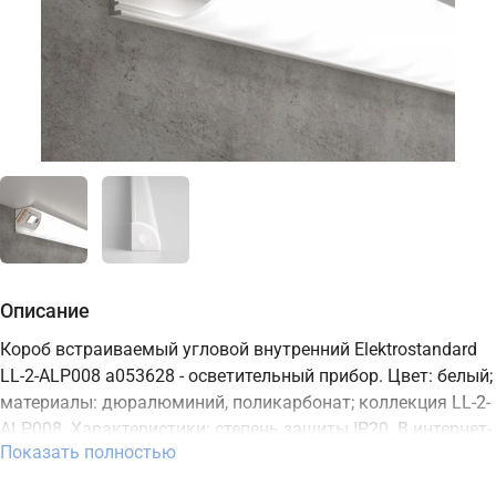
Описание
Короб встраиваемый угловой внутренний Elektrostandard
LL-2-ALP008 a053628 - осветительный прибор. Цвет: белый;
материалы: дюралюминий, поликарбонат; коллекция LL-2-
ALP008. Характеристики: степень защиты IP20. В интернет-
Показать полностью
магазине ТД "Меркурий" можно купить осветительный
прибор Elektrostandard с доставкой по Москве, Санкт-