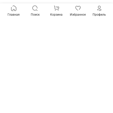
Главная
Поиск
Корзина
Избранное
Профиль
Товары из коллекции
Контроллер с пультом ДУ
Контроллер с пультом ДУ
Elektrostandard 16002
Elektrostandard 16002
a056814
a056816
1 020 ₽
1 910 ₽
В корзину
В корзину