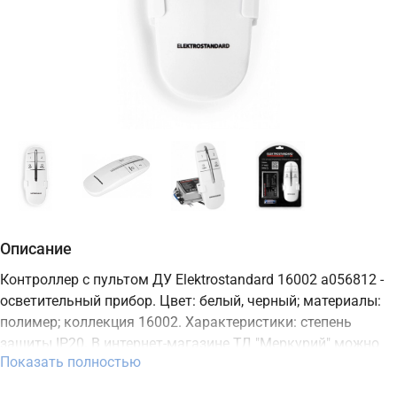
Описание
Контроллер с пультом ДУ Elektrostandard 16002 a056812 -
осветительный прибор. Цвет: белый, черный; материалы:
полимер; коллекция 16002. Характеристики: степень
защиты IP20. В интернет-магазине ТД "Меркурий" можно
Показать полностью
купить осветительный прибор Elektrostandard с доставкой
по Москве, Санкт-Петербургу и России и актуальной ценой