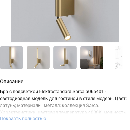
Описание
Бра с подсветкой Elektrostandard Sarca a066401 -
светодиодная модель для гостиной в стиле модерн. Цвет:
латунь; материалы: металл; коллекция Sarca.
Характеристики: цветовая температура 4000K, мощность
Показать полностью
13 Вт, освещение зоны до 6,5 м2, встроенный LED-
источник, степень защиты IP20. Подходит для монтажа на