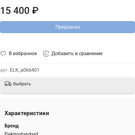
стену. В интернет-магазине ТД "Меркурий" можно купить
15 400 ₽
бра Elektrostandard с доставкой по Москве, Санкт-
Петербургу и России и актуальной ценой на сайте.
Предзаказ
В избранное
Добавить в сравнение
арт.
ELK_a066401
Выбрать
Характеристики
Бренд
Elektrostandard