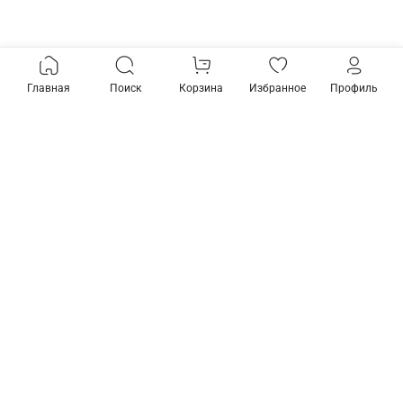
Главная
Поиск
Корзина
Избранное
Профиль
Товары из коллекции
Предзаказ
Бра с подсветкой
Бра с подсветкой
Elektrostandard Sarca
Elektrostandard Sarca
a063690
a063692
14 700 ₽
14 700 ₽