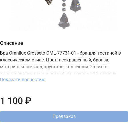
Описание
Бра Omnilux Grosseto OML-77731-01 - бра для гостиной в
классическом стиле. Цвет: неокрашенный, бронза;
материалы: металл, хрусталь; коллекция Grosseto.
Характеристики: мощность 60 Вт, цоколь E14, степень
Показать полностью
защиты IP20. Подходит для монтажа на стену. В интернет-
магазине ТД "Меркурий" можно купить бра Omnilux с
доставкой по Москве, Санкт-Петербургу и России и
1 100 ₽
актуальной ценой на сайте.
Предзаказ