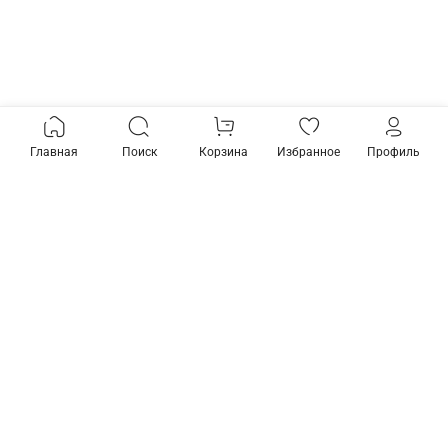
Главная
Поиск
Корзина
Избранное
Профиль
Товары из коллекции
Предзаказ
Подвесная люстра
Подвесная люстра
Omnilux Grosseto OML-
Omnilux Grosseto OML-
77713-06
77713-08