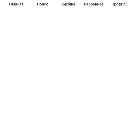
Главная
Поиск
Корзина
Избранное
Профиль
Товары из коллекции
Предзаказ
Предзаказ
Люстра на штанге
Люстра на штанге
Favourite Maximo 2623-
Favourite Maximo 2623-
15P
12P
45 000 ₽
35 000 ₽
Подробнее
Подробнее