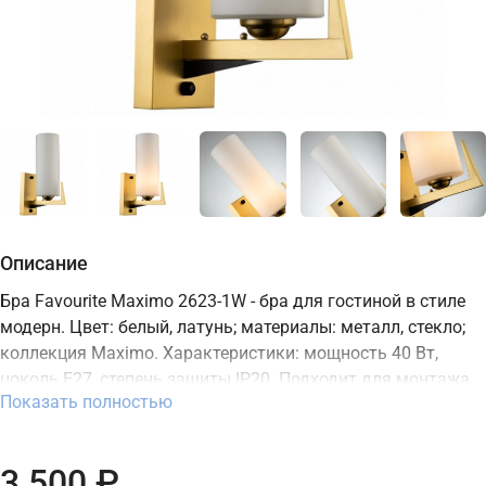
Описание
Бра Favourite Maximo 2623-1W - бра для гостиной в стиле
модерн. Цвет: белый, латунь; материалы: металл, стекло;
коллекция Maximo. Характеристики: мощность 40 Вт,
цоколь E27, степень защиты IP20. Подходит для монтажа
Показать полностью
на стену. В интернет-магазине ТД "Меркурий" можно
купить бра Favourite с доставкой по Москве, Санкт-
Петербургу и России и актуальной ценой на сайте.
3 500 ₽